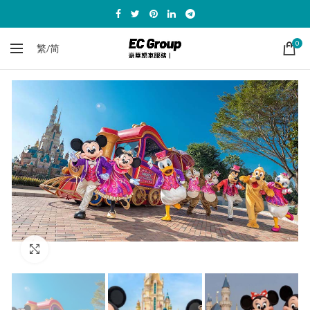
0
繁/简
Click to enlarge