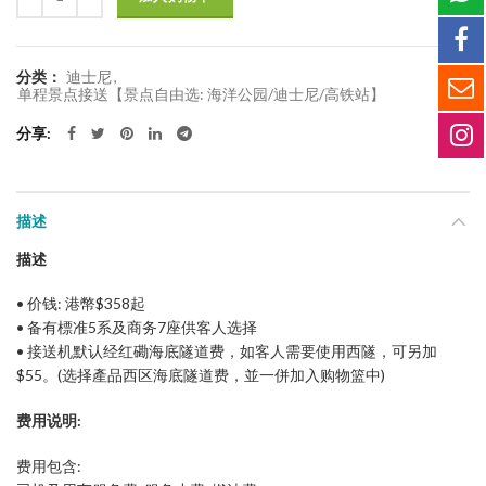
分类：
迪士尼
,
单程景点接送【景点自由选: 海洋公园/迪士尼/高铁站】
分享
描述
描述
• 价钱: 港幣$358起
• 备有標准5系及商务7座供客人选择
• 接送机默认经红磡海底隧道费，如客人需要使用西隧，可另加
$55。(选择產品西区海底隧道费，並一併加入购物篮中)
费用说明:
费用包含: