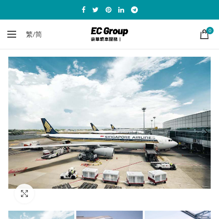
0
繁/简
Click to enlarge