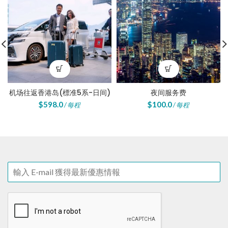
机场往返香港岛(標准5系-日间)
夜间服务费
$
598.0
$
100.0
/ 每程
/ 每程