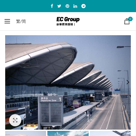
0
繁/简
Click to enlarge